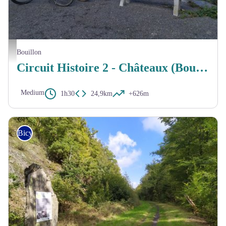
mtpba
Bouillon
Circuit Histoire 2 - Châteaux (Bouillon et Herbeumont) - version courte
Medium
1h30
24,9km
+626m
Bicycle tourer