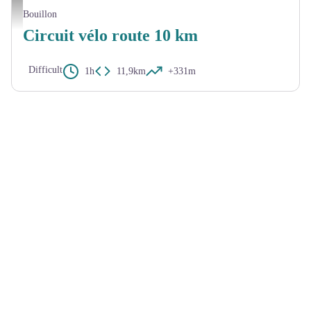
MTBA
Bouillon
Circuit vélo route 10 km
Difficult
1h
11,9km
+331m