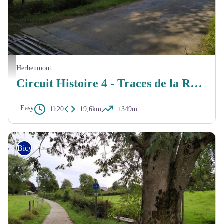
MTPBA
Herbeumont
Circuit Histoire 4 - Traces de la Révolution française (Bertrix et Herbeumont)
Easy
1h20
19,6km
+349m
Bicycle tourer