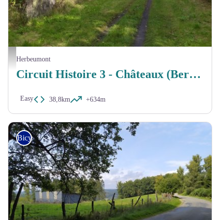
MTBA
Herbeumont
Circuit Histoire 3 - Châteaux (Bertrix et Herbeumont)
Easy
38,8km
+634m
Bicycle tourer